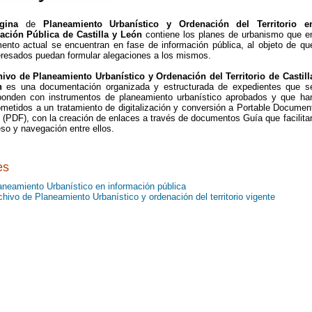
ágina
de
Planeamiento Urbanístico y Ordenación del Territorio e
ación Pública de Castilla y León
contiene los planes de urbanismo que e
ento actual se encuentran en fase de información pública, al objeto de qu
teresados puedan formular alegaciones a los mismos.
hivo de Planeamiento Urbanístico y Ordenación del Territorio de Castill
n
es una documentación organizada y estructurada de expedientes que s
ponden con instrumentos de planeamiento urbanístico aprobados y que ha
ometidos a un tratamiento de digitalización y conversión a Portable Documen
 (PDF), con la creación de enlaces a través de documentos Guía que facilita
so y navegación entre ellos.
es
aneamiento Urbanístico en información pública
chivo de Planeamiento Urbanístico y ordenación del territorio vigente