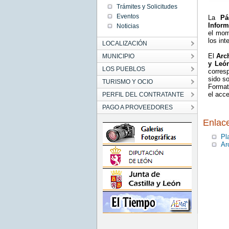
Trámites y Solicitudes
Eventos
La
P
Inform
Noticias
el mom
los in
LOCALIZACIÓN
El
Arc
MUNICIPIO
y Leó
LOS PUEBLOS
corres
sido s
TURISMO Y OCIO
Format
el acce
PERFIL DEL CONTRATANTE
PAGO A PROVEEDORES
Enlac
Pl
Ar