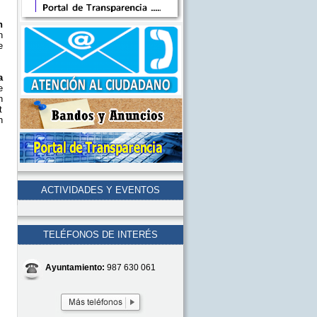
n
n
e
a
e
n
t
n
ACTIVIDADES Y EVENTOS
TELÉFONOS DE INTERÉS
Ayuntamiento:
987 630 061